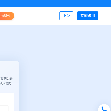
下载
立即试用
Jira替代
登录/注册
仅仅因为开
万+优秀