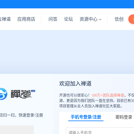
云禅道
应用商店
问答
论坛
资源中心
信创
欢迎加入禅道
开源也可以很安心！
100万+团队选择禅道
，不
源，更是因为我们团队一直在坚持。目前已有50
项目管理从业人员加入禅道社区大家庭。
信扫一扫，快速登录/注册
手机号登录/注册
密码登录