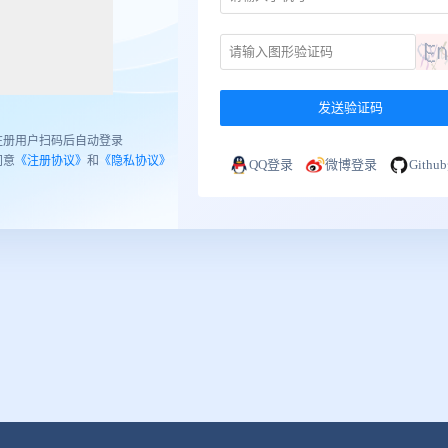
发送验证码
注册用户扫码后自动登录
同意
《注册协议》
和
《隐私协议》
QQ登录
微博登录
Gith