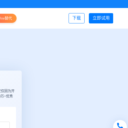
下载
立即试用
Jira替代
登录/注册
仅仅因为开
万+优秀