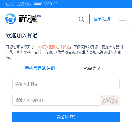
4006-8899-23
统一服务热线
登录/注册
欢迎加入禅道
开源也可以很安心！
100万+团队选择禅道
，不仅仅因为开源，更是因为我们
团队一直在坚持。目前已有50万+优秀项目管理从业人员加入禅道社区大家
庭。
手机号登录/注册
密码登录
发送验证码