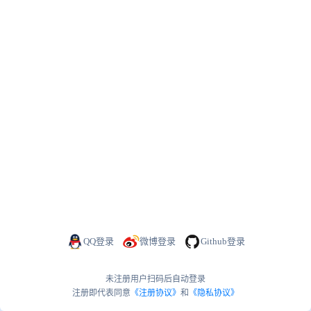
QQ登录
微博登录
Github登录
未注册用户扫码后自动登录
注册即代表同意
《注册协议》
和
《隐私协议》