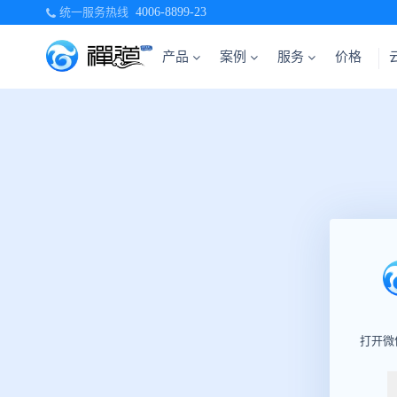
统一服务热线
4006-8899-23
产品
案例
服务
价格
打开微