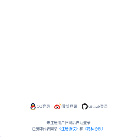
QQ登录
微博登录
Github登录
未注册用户扫码后自动登录
注册即代表同意
《注册协议》
和
《隐私协议》