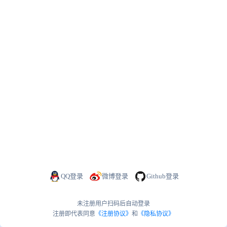
QQ登录
微博登录
Github登录
未注册用户扫码后自动登录
注册即代表同意
《注册协议》
和
《隐私协议》