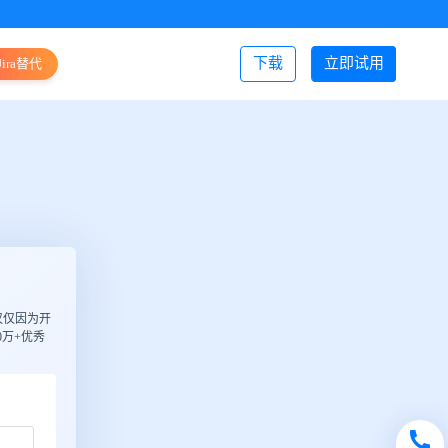
下载
立即试用
Jira替代
登录/注册
仅仅因为开
万+优秀