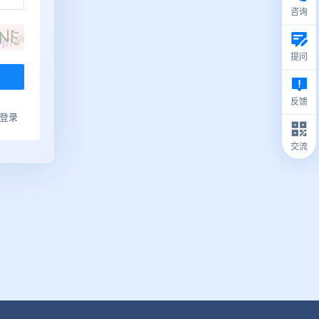
咨询
提问
反馈
ub登录
交流