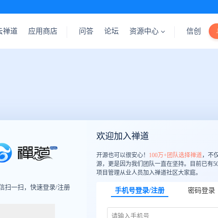
云禅道
应用商店
问答
论坛
资源中心
信创
欢迎加入禅道
开源也可以很安心！
100万+团队选择禅道
，不
源，更是因为我们团队一直在坚持。目前已有50
项目管理从业人员加入禅道社区大家庭。
信扫一扫，快速登录/注册
手机号登录/注册
密码登录