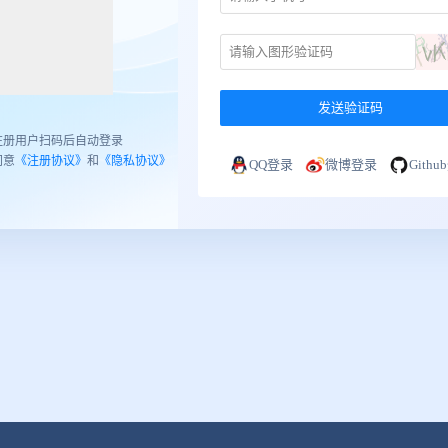
发送验证码
注册用户扫码后自动登录
同意
《注册协议》
和
《隐私协议》
QQ登录
微博登录
Gith