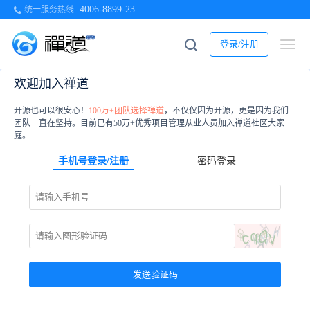
4006-8899-23
统一服务热线
登录/注册
欢迎加入禅道
开源也可以很安心！
100万+团队选择禅道
，不仅仅因为开源，更是因为我们
团队一直在坚持。目前已有50万+优秀项目管理从业人员加入禅道社区大家
庭。
手机号登录/注册
密码登录
发送验证码