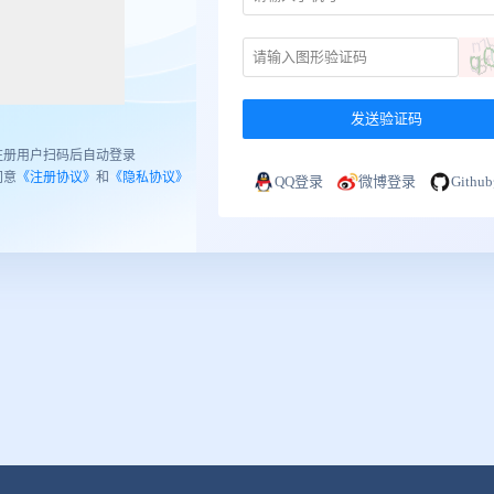
发送验证码
注册用户扫码后自动登录
同意
《注册协议》
和
《隐私协议》
QQ登录
微博登录
Gith