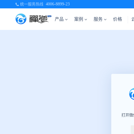
统一服务热线
4006-8899-23
产品
案例
服务
价格
打开微