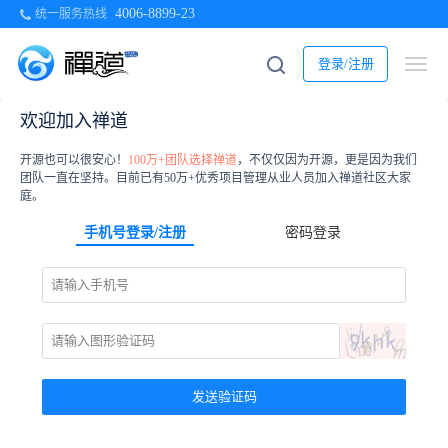
4006-8899-23
统一服务热线
登录/注册
欢迎加入禅道
开源也可以很安心！
100万+团队选择禅道
，不仅仅因为开源，更是因为我们
团队一直在坚持。目前已有50万+优秀项目管理从业人员加入禅道社区大家
庭。
手机号登录/注册
密码登录
发送验证码