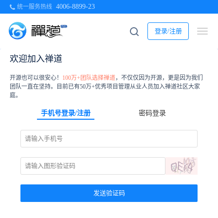
4006-8899-23
统一服务热线
登录/注册
欢迎加入禅道
开源也可以很安心！
100万+团队选择禅道
，不仅仅因为开源，更是因为我们
团队一直在坚持。目前已有50万+优秀项目管理从业人员加入禅道社区大家
庭。
手机号登录/注册
密码登录
发送验证码