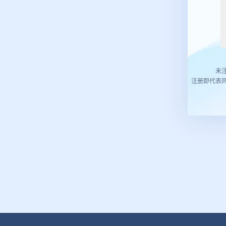
未
注册即代表