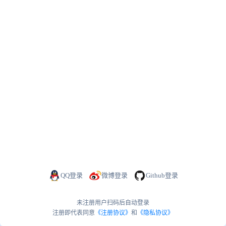
QQ登录
微博登录
Github登录
未注册用户扫码后自动登录
注册即代表同意
《注册协议》
和
《隐私协议》