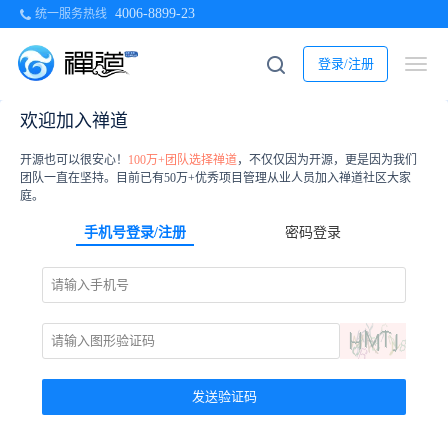
4006-8899-23
统一服务热线
登录/注册
欢迎加入禅道
开源也可以很安心！
100万+团队选择禅道
，不仅仅因为开源，更是因为我们
团队一直在坚持。目前已有50万+优秀项目管理从业人员加入禅道社区大家
庭。
手机号登录/注册
密码登录
发送验证码