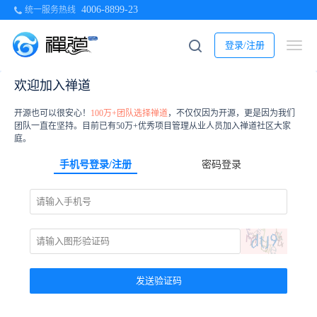
4006-8899-23
统一服务热线
登录/注册
欢迎加入禅道
开源也可以很安心！
100万+团队选择禅道
，不仅仅因为开源，更是因为我们
团队一直在坚持。目前已有50万+优秀项目管理从业人员加入禅道社区大家
庭。
手机号登录/注册
密码登录
发送验证码