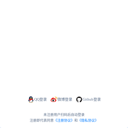
QQ登录
微博登录
Github登录
未注册用户扫码后自动登录
注册即代表同意
《注册协议》
和
《隐私协议》