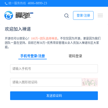
4006-8899-23
统一服务热线
登录/注册
欢迎加入禅道
开源也可以很安心！
100万+团队选择禅道
，不仅仅因为开源，更是因为我们
团队一直在坚持。目前已有50万+优秀项目管理从业人员加入禅道社区大家
庭。
手机号登录/注册
密码登录
发送验证码