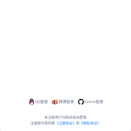
QQ登录
微博登录
Github登录
未注册用户扫码后自动登录
注册即代表同意
《注册协议》
和
《隐私协议》