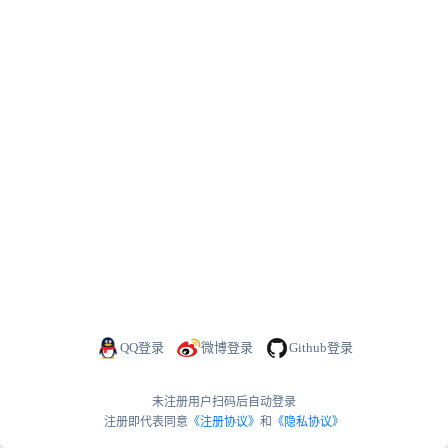
QQ登录
微博登录
Github登录
未注册用户扫码后自动登录
注册即代表同意
《注册协议》
和
《隐私协议》