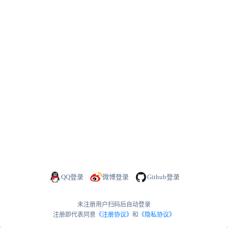
QQ登录
微博登录
Github登录
未注册用户扫码后自动登录
注册即代表同意
《注册协议》
和
《隐私协议》