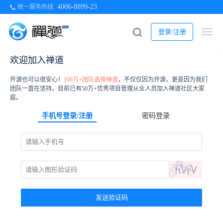
4006-8899-23
统一服务热线
登录/注册
欢迎加入禅道
开源也可以很安心！
100万+团队选择禅道
，不仅仅因为开源，更是因为我们
团队一直在坚持。目前已有50万+优秀项目管理从业人员加入禅道社区大家
庭。
手机号登录/注册
密码登录
发送验证码