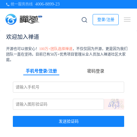
4006-8899-23
统一服务热线
登录/注册
欢迎加入禅道
开源也可以很安心！
100万+团队选择禅道
，不仅仅因为开源，更是因为我们
团队一直在坚持。目前已有50万+优秀项目管理从业人员加入禅道社区大家
庭。
手机号登录/注册
密码登录
发送验证码