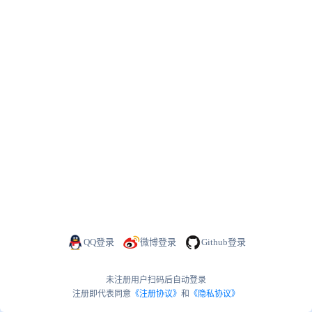
QQ登录
微博登录
Github登录
未注册用户扫码后自动登录
注册即代表同意
《注册协议》
和
《隐私协议》