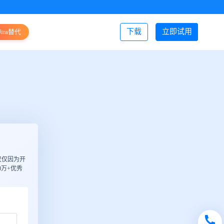
下载
立即试用
Jira替代
登录/注册
仅仅因为开
万+优秀