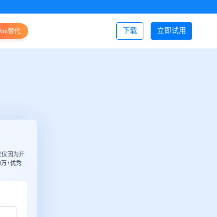
下载
立即试用
Jira替代
登录/注册
仅仅因为开
万+优秀