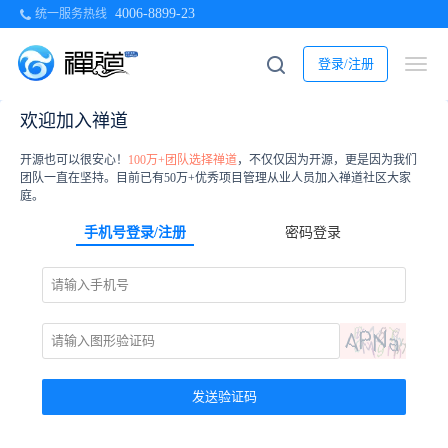
4006-8899-23
统一服务热线
登录/注册
欢迎加入禅道
开源也可以很安心！
100万+团队选择禅道
，不仅仅因为开源，更是因为我们
团队一直在坚持。目前已有50万+优秀项目管理从业人员加入禅道社区大家
庭。
手机号登录/注册
密码登录
发送验证码