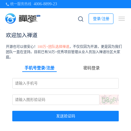
4006-8899-23
统一服务热线
登录/注册
欢迎加入禅道
开源也可以很安心！
100万+团队选择禅道
，不仅仅因为开源，更是因为我们
团队一直在坚持。目前已有50万+优秀项目管理从业人员加入禅道社区大家
庭。
手机号登录/注册
密码登录
发送验证码