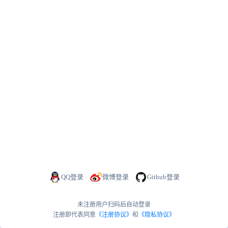
QQ登录
微博登录
Github登录
未注册用户扫码后自动登录
注册即代表同意
《注册协议》
和
《隐私协议》