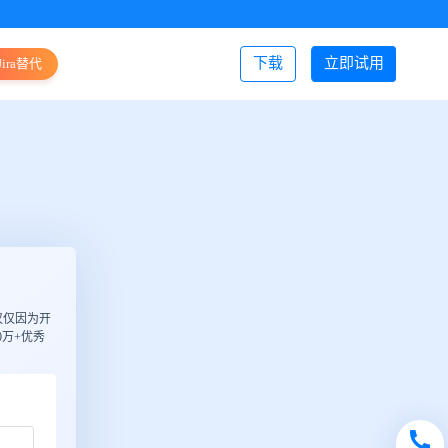
下载
立即试用
Jira替代
登录/注册
仅仅因为开
万+优秀