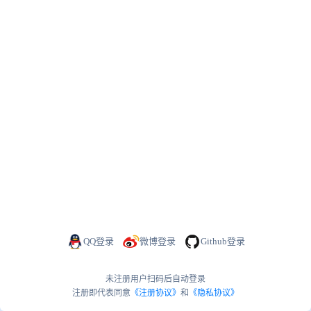
QQ登录
微博登录
Github登录
未注册用户扫码后自动登录
注册即代表同意
《注册协议》
和
《隐私协议》