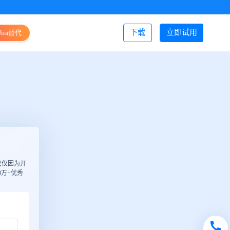
下载
立即试用
Jira替代
登录/注册
仅仅因为开
万+优秀