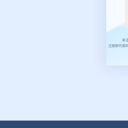
未
注册即代表