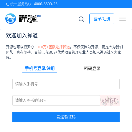
4006-8899-23
统一服务热线
登录/注册
欢迎加入禅道
开源也可以很安心！
100万+团队选择禅道
，不仅仅因为开源，更是因为我们
团队一直在坚持。目前已有50万+优秀项目管理从业人员加入禅道社区大家
庭。
手机号登录/注册
密码登录
发送验证码