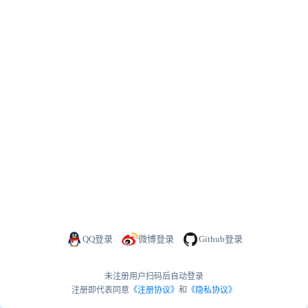
QQ登录
微博登录
Github登录
未注册用户扫码后自动登录
注册即代表同意
《注册协议》
和
《隐私协议》