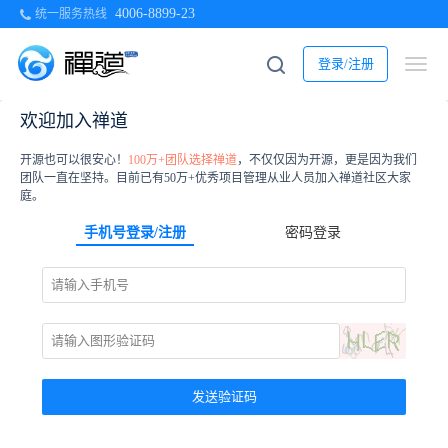
4006-8899-23
统一服务热线
登录/注册
欢迎加入禅道
开源也可以很安心！
100万+团队选择禅道
，不仅仅因为开源，更是因为我们
团队一直在坚持。目前已有50万+优秀项目管理从业人员加入禅道社区大家
庭。
手机号登录/注册
密码登录
发送验证码