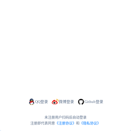
QQ登录
微博登录
Github登录
未注册用户扫码后自动登录
注册即代表同意
《注册协议》
和
《隐私协议》