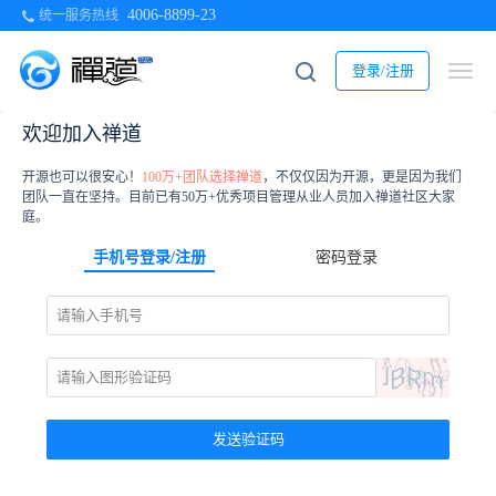
4006-8899-23
统一服务热线
登录/注册
欢迎加入禅道
开源也可以很安心！
100万+团队选择禅道
，不仅仅因为开源，更是因为我们
团队一直在坚持。目前已有50万+优秀项目管理从业人员加入禅道社区大家
庭。
手机号登录/注册
密码登录
发送验证码