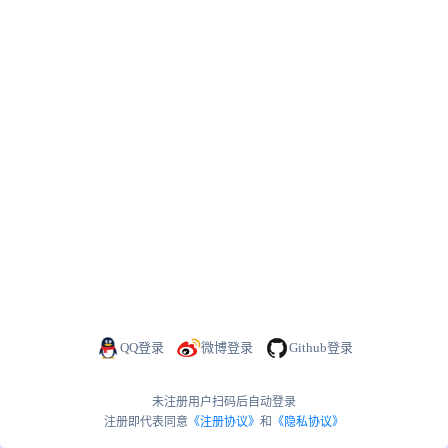
QQ登录
微博登录
Github登录
未注册用户扫码后自动登录
注册即代表同意
《注册协议》
和
《隐私协议》