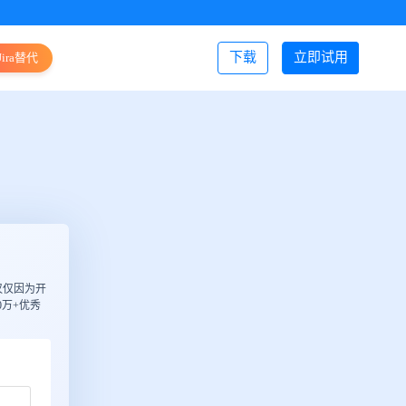
下载
立即试用
Jira替代
登录/注册
仅仅因为开
万+优秀