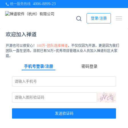
4006-8899-23
统一服务热线
登录/注册
欢迎加入禅道
开源也可以很安心！
100万+团队选择禅道
，不仅仅因为开源，更是因为我们
团队一直在坚持。目前已有50万+优秀项目管理从业人员加入禅道社区大家
庭。
手机号登录/注册
密码登录
发送验证码