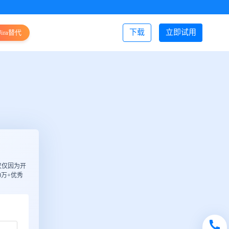
下载
立即试用
Jira替代
登录/注册
仅仅因为开
万+优秀