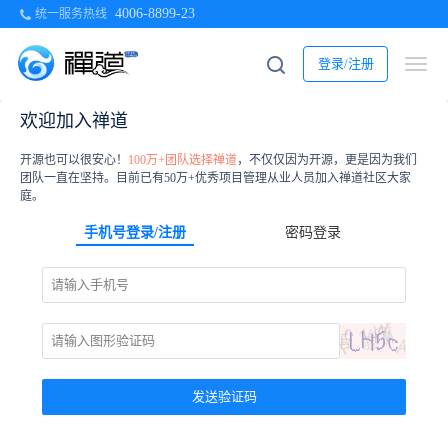
4006-8899-23
统一服务热线
登录/注册
欢迎加入禅道
开源也可以很安心！
100万+团队选择禅道
，不仅仅因为开源，更是因为我们
团队一直在坚持。目前已有50万+优秀项目管理从业人员加入禅道社区大家
庭。
手机号登录/注册
密码登录
发送验证码