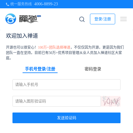
4006-8899-23
统一服务热线
登录/注册
欢迎加入禅道
开源也可以很安心！
100万+团队选择禅道
，不仅仅因为开源，更是因为我们
团队一直在坚持。目前已有50万+优秀项目管理从业人员加入禅道社区大家
庭。
手机号登录/注册
密码登录
发送验证码