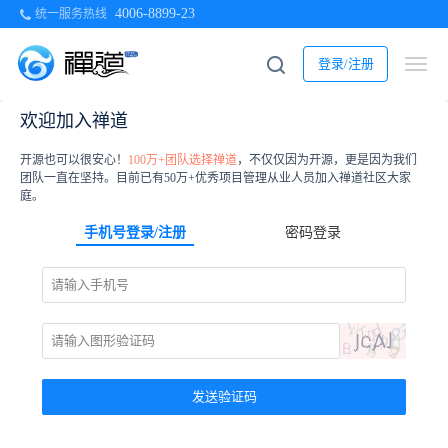
4006-8899-23
统一服务热线
登录/注册
欢迎加入禅道
开源也可以很安心！
100万+团队选择禅道
，不仅仅因为开源，更是因为我们
团队一直在坚持。目前已有50万+优秀项目管理从业人员加入禅道社区大家
庭。
手机号登录/注册
密码登录
发送验证码