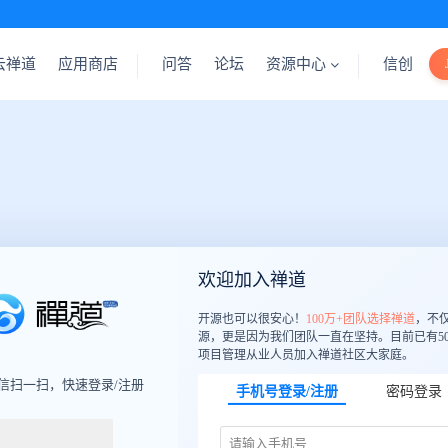
云禅道
应用商店
问答
论坛
资源中心
信创
欢迎加入禅道
开源也可以很安心！
100万+团队选择禅道
，不
源，更是因为我们团队一直在坚持。目前已有50
项目管理从业人员加入禅道社区大家庭。
信扫一扫，快速登录/注册
手机号登录/注册
密码登录