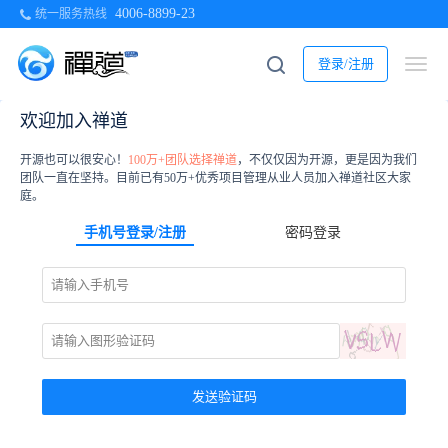
4006-8899-23
统一服务热线
登录/注册
欢迎加入禅道
开源也可以很安心！
100万+团队选择禅道
，不仅仅因为开源，更是因为我们
团队一直在坚持。目前已有50万+优秀项目管理从业人员加入禅道社区大家
庭。
手机号登录/注册
密码登录
发送验证码