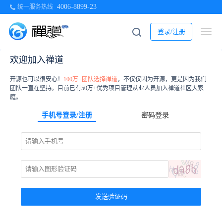
4006-8899-23
统一服务热线
登录/注册
欢迎加入禅道
开源也可以很安心！
100万+团队选择禅道
，不仅仅因为开源，更是因为我们
团队一直在坚持。目前已有50万+优秀项目管理从业人员加入禅道社区大家
庭。
手机号登录/注册
密码登录
发送验证码