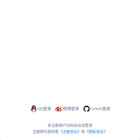
QQ登录
微博登录
Github登录
未注册用户扫码后自动登录
注册即代表同意
《注册协议》
和
《隐私协议》