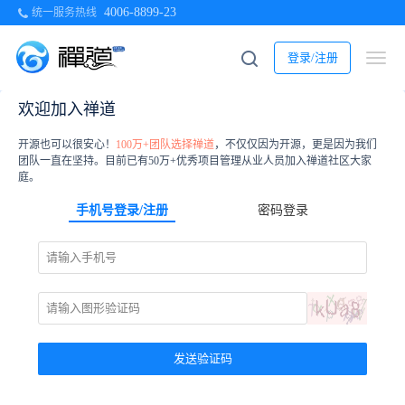
4006-8899-23
统一服务热线
登录/注册
欢迎加入禅道
开源也可以很安心！
100万+团队选择禅道
，不仅仅因为开源，更是因为我们
团队一直在坚持。目前已有50万+优秀项目管理从业人员加入禅道社区大家
庭。
手机号登录/注册
密码登录
发送验证码