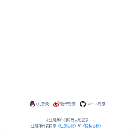
QQ登录
微博登录
Github登录
未注册用户扫码后自动登录
注册即代表同意
《注册协议》
和
《隐私协议》