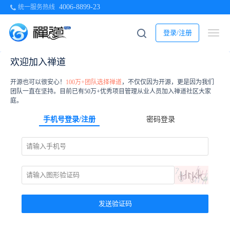
4006-8899-23
统一服务热线
登录/注册
欢迎加入禅道
开源也可以很安心！
100万+团队选择禅道
，不仅仅因为开源，更是因为我们
团队一直在坚持。目前已有50万+优秀项目管理从业人员加入禅道社区大家
庭。
手机号登录/注册
密码登录
发送验证码