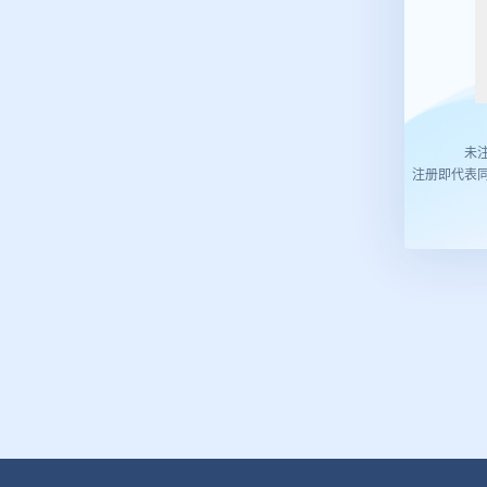
未
注册即代表