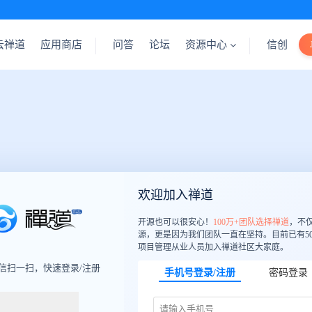
云禅道
应用商店
问答
论坛
资源中心
信创
欢迎加入禅道
开源也可以很安心！
100万+团队选择禅道
，不
源，更是因为我们团队一直在坚持。目前已有50
项目管理从业人员加入禅道社区大家庭。
信扫一扫，快速登录/注册
手机号登录/注册
密码登录