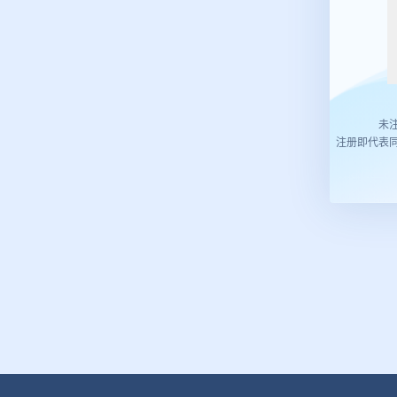
未
注册即代表